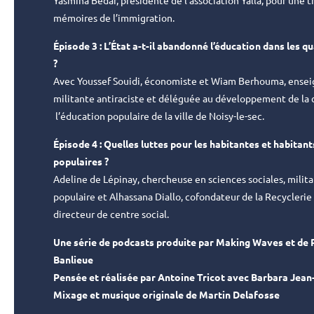
Yasmina Bedar, présidente de l’association Yalla, pour une 
mémoires de l’immigration.
Épisode 3 :
L’État a-t-il abandonné l’éducation dans les q
?
Avec Youssef Souidi, économiste et Wiam Berhouma, enseig
militante antiraciste et déléguée au développement de la 
l’éducation populaire de la ville de Noisy-le-sec.
Épisode 4 :
Quelles luttes pour les habitantes et habitant
populaires ?
Adeline de Lépinay, chercheuse en sciences sociales, milit
populaire et Alhassana Diallo, cofondateur de la Recyclerie
directeur de centre social.
Une série de podcasts produite par Making Waves et de 
Banlieue
Pensée et réalisée par Antoine Tricot avec
Barbara Jean
Mixage et musique originale de Martin Delafosse