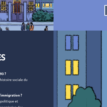
ES
93 ?
histoire sociale du
’immigration ?
opolitique et