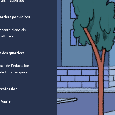
transmission des
uartiers populaires
nante d’anglais,
culture et
s des quartiers
ante de l’éducation
 de Livry-Gargan et
Profession
-Marie