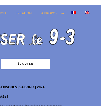
ION
CRÉATION
À PROPOS
ÉCOUTER
 ÉPISODES | SAISON 3 | 2024
chés !
ine-Saint-Denis a été présentée comme un